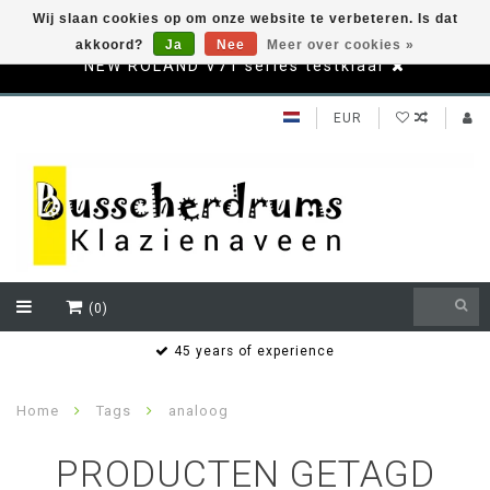
Wij slaan cookies op om onze website te verbeteren. Is dat
akkoord?
Ja
Nee
Meer over cookies »
NEW ROLAND V71 series testklaar
EUR
(0)
s
45 years of experience
Home
Tags
analoog
PRODUCTEN GETAGD