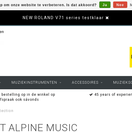
op om onze website te verbeteren. Is dat akkoord?
Ja
Nee
M
NEW ROLAND V71 series testklaar
sen
MUZIEKINSTRUMENTEN
ACCESSOIRES
MUZIEKS
 bestelling op in de winkel op
45 years of experie
afspraak ook sávonds
tection
T ALPINE MUSIC