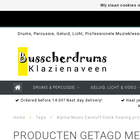
Wij slaan cookies 
Drums, Percussie, Geluid, Licht, Professionele Muziekles
DRUMS & PERCUSSIE
GELUID, LICHT & VIDEO
Ordered before 14.00? Next day delivery!
Haal je
Home
Tags
Alpine Music Earmuff black hearing pro
PRODUCTEN GETAGD ME