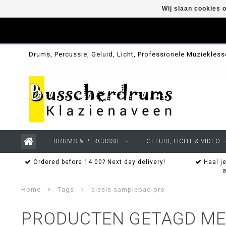
Wij slaan cookies 
Drums, Percussie, Geluid, Licht, Professionele Muziekles
DRUMS & PERCUSSIE
GELUID, LICHT & VIDEO
Ordered before 14.00? Next day delivery!
Haal je
Home
Tags
alesis samplepad pro
PRODUCTEN GETAGD ME