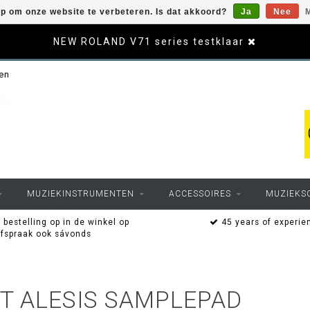
op om onze website te verbeteren. Is dat akkoord?
Ja
Nee
M
NEW ROLAND V71 series testklaar
sen
MUZIEKINSTRUMENTEN
ACCESSOIRES
MUZIEKS
 bestelling op in de winkel op
45 years of experie
afspraak ook sávonds
T ALESIS SAMPLEPAD