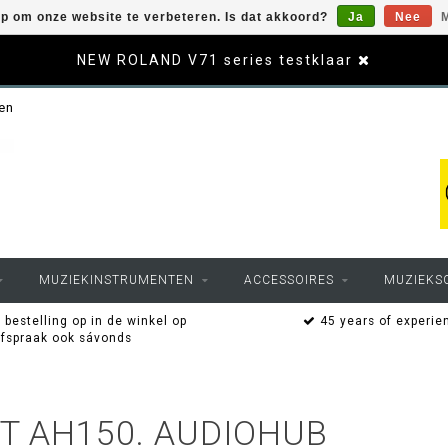
op om onze website te verbeteren. Is dat akkoord?
Ja
Nee
M
NEW ROLAND V71 series testklaar
sen
MUZIEKINSTRUMENTEN
ACCESSOIRES
MUZIEKS
 bestelling op in de winkel op
45 years of experie
afspraak ook sávonds
T AH150. AUDIOHUB