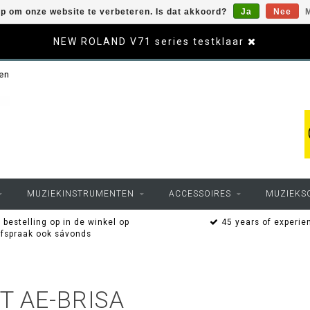
op om onze website te verbeteren. Is dat akkoord?
Ja
Nee
M
NEW ROLAND V71 series testklaar
sen
MUZIEKINSTRUMENTEN
ACCESSOIRES
MUZIEKS
 bestelling op in de winkel op
45 years of experie
afspraak ook sávonds
 AE-BRISA