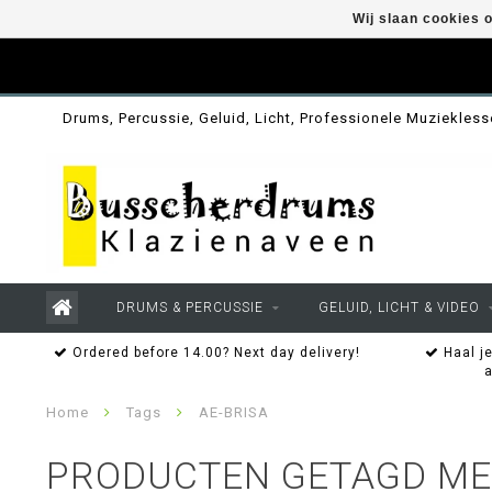
Wij slaan cookies 
Drums, Percussie, Geluid, Licht, Professionele Muziekles
DRUMS & PERCUSSIE
GELUID, LICHT & VIDEO
Ordered before 14.00? Next day delivery!
Haal je
Home
Tags
AE-BRISA
PRODUCTEN GETAGD MET