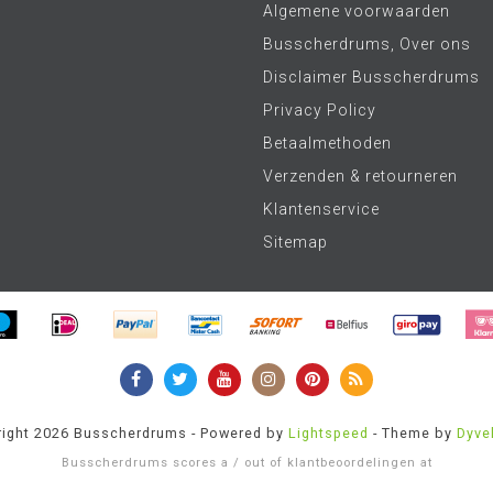
Algemene voorwaarden
Busscherdrums, Over ons
Disclaimer Busscherdrums
Privacy Policy
Betaalmethoden
Verzenden & retourneren
Klantenservice
Sitemap
ight 2026 Busscherdrums - Powered by
Lightspeed
- Theme by
Dyve
Busscherdrums
scores a
/
out of
klantbeoordelingen at