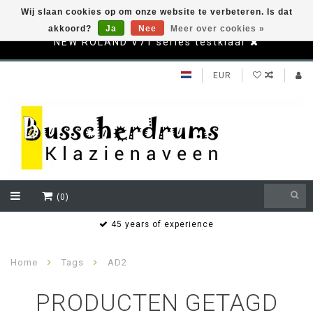
Wij slaan cookies op om onze website te verbeteren. Is dat
akkoord?
Ja
Nee
Meer over cookies »
NEW ROLAND V71 series testklaar
EUR
(0)
s
45 years of experience
Home
Tags
AD2
PRODUCTEN GETAGD