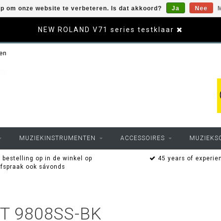
op om onze website te verbeteren. Is dat akkoord?
Ja
Nee
M
NEW ROLAND V71 series testklaar
sen
MUZIEKINSTRUMENTEN
ACCESSOIRES
MUZIEKS
 bestelling op in de winkel op
45 years of experie
afspraak ook sávonds
T 9808SS-BK