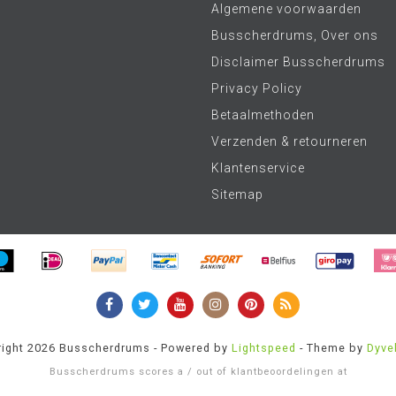
Algemene voorwaarden
Busscherdrums, Over ons
Disclaimer Busscherdrums
Privacy Policy
Betaalmethoden
Verzenden & retourneren
Klantenservice
Sitemap
ight 2026 Busscherdrums - Powered by
Lightspeed
- Theme by
Dyve
Busscherdrums
scores a
/
out of
klantbeoordelingen at