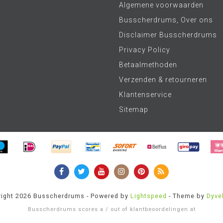
Algemene voorwaarden
Busscherdrums, Over ons
Disclaimer Busscherdrums
Privacy Policy
Betaalmethoden
Verzenden & retourneren
Klantenservice
Sitemap
ight 2026 Busscherdrums - Powered by
Lightspeed
- Theme by
Dyve
Busscherdrums
scores a
/
out of
klantbeoordelingen at