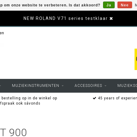
op om onze website te verbeteren. Is dat akkoord?
Ja
Nee
M
NEW ROLAND V71 series testklaar
sen
MUZIEKINSTRUMENTEN
ACCESSOIRES
MUZIEKS
 bestelling op in de winkel op
45 years of experie
afspraak ook sávonds
T 900