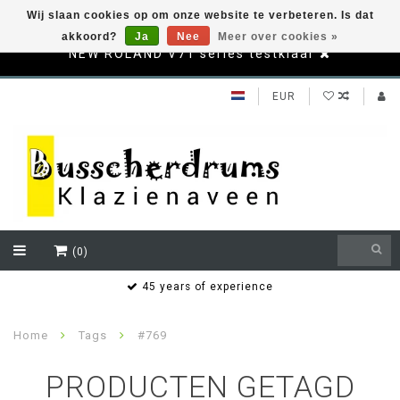
Wij slaan cookies op om onze website te verbeteren. Is dat
akkoord?
Ja
Nee
Meer over cookies »
NEW ROLAND V71 series testklaar
EUR
(0)
s
45 years of experience
Home
Tags
#769
PRODUCTEN GETAGD