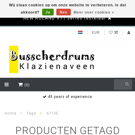
Wij slaan cookies op om onze website te verbeteren. Is dat
akkoord?
Ja
Nee
Meer over cookies »
NEW ROLAND V71 series testklaar
EUR
(0)
s
45 years of experience
Home
Tags
6713E
PRODUCTEN GETAGD