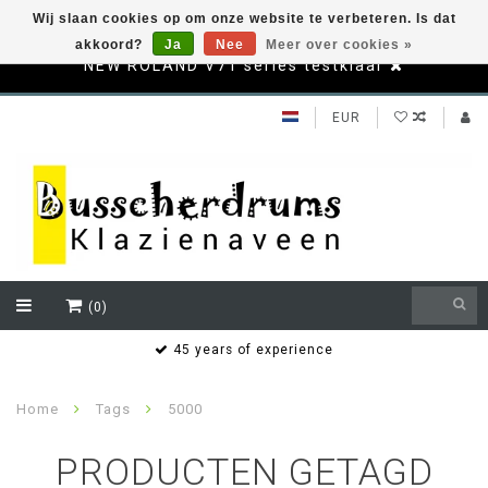
Wij slaan cookies op om onze website te verbeteren. Is dat
akkoord?
Ja
Nee
Meer over cookies »
NEW ROLAND V71 series testklaar
EUR
(0)
s
45 years of experience
Home
Tags
5000
PRODUCTEN GETAGD