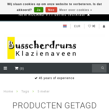
Wij slaan cookies op om onze website te verbeteren. Is dat
akkoord?
Ja
Nee
Meer over cookies »
NEW ROLAND V71 series testklaar
EUR
(0)
s
45 years of experience
Home
Tags
5 meter
PRODUCTEN GETAGD