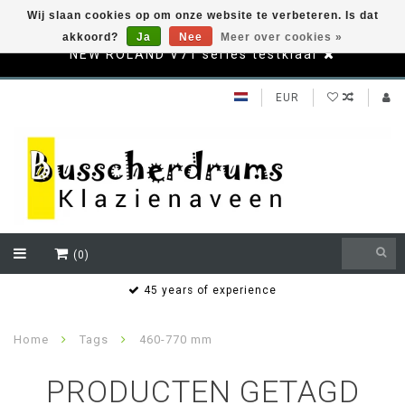
Wij slaan cookies op om onze website te verbeteren. Is dat
akkoord?
Ja
Nee
Meer over cookies »
NEW ROLAND V71 series testklaar
EUR
(0)
s
45 years of experience
Home
Tags
460-770 mm
PRODUCTEN GETAGD