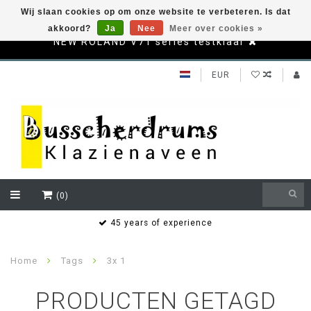
Wij slaan cookies op om onze website te verbeteren. Is dat
akkoord?
Ja
Nee
Meer over cookies »
NEW ROLAND V71 series testklaar
EUR
(0)
s
45 years of experience
Home
Tags
3x 1
PRODUCTEN GETAGD