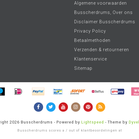
Algemene voorwaarden
Busscherdrums, Over ons
Disclaimer Busscherdrums
Privacy Policy
Betaalmethoden
Verzenden & retourneren
Klantenservice
Sitemap
ight 2026 Busscherdrums - Powered by
Lightspeed
- Theme by
Dyve
Busscherdrums
scores a
/
out of
klantbeoordelingen at