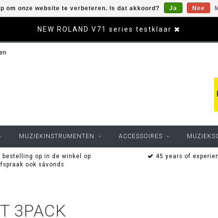
op om onze website te verbeteren. Is dat akkoord?
Ja
Nee
M
NEW ROLAND V71 series testklaar
sen
MUZIEKINSTRUMENTEN
ACCESSOIRES
MUZIEKS
 bestelling op in de winkel op
45 years of experie
afspraak ook sávonds
T 3PACK