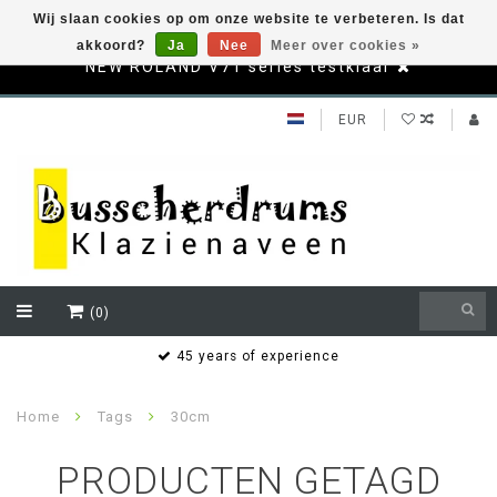
Wij slaan cookies op om onze website te verbeteren. Is dat
akkoord?
Ja
Nee
Meer over cookies »
NEW ROLAND V71 series testklaar
EUR
(0)
s
45 years of experience
Home
Tags
30cm
PRODUCTEN GETAGD