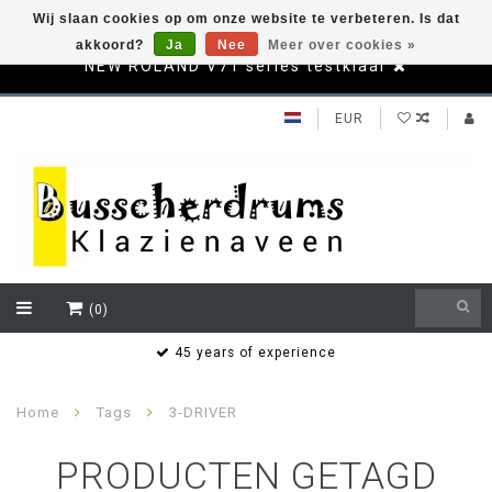
Wij slaan cookies op om onze website te verbeteren. Is dat
akkoord?
Ja
Nee
Meer over cookies »
NEW ROLAND V71 series testklaar
EUR
(0)
s
45 years of experience
Home
Tags
3-DRIVER
PRODUCTEN GETAGD