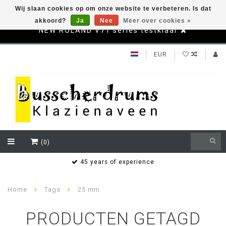
Wij slaan cookies op om onze website te verbeteren. Is dat
akkoord?
Ja
Nee
Meer over cookies »
NEW ROLAND V71 series testklaar
EUR
(0)
s
45 years of experience
Home
Tags
25 mm
PRODUCTEN GETAGD