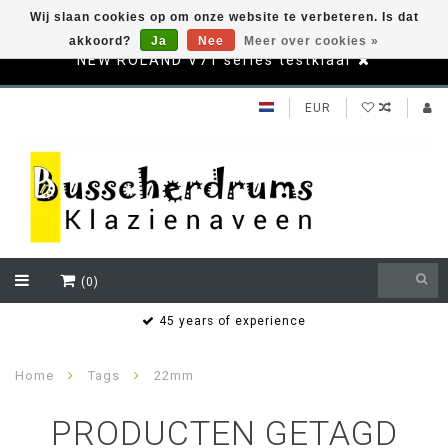
Wij slaan cookies op om onze website te verbeteren. Is dat
akkoord?
Ja
Nee
Meer over cookies »
NEW ROLAND V71 series testklaar
EUR
(0)
s
45 years of experience
Home
Tags
22mm
PRODUCTEN GETAGD