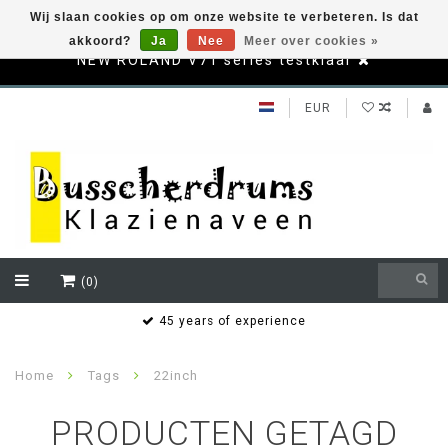
Wij slaan cookies op om onze website te verbeteren. Is dat
akkoord?
Ja
Nee
Meer over cookies »
NEW ROLAND V71 series testklaar
EUR
(0)
s
45 years of experience
Home
Tags
22inch
PRODUCTEN GETAGD