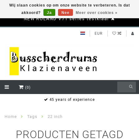
Wij slaan cookies op om onze website te verbeteren. Is dat
akkoord?
Ja
Nee
Meer over cookies »
NEW ROLAND V71 series testklaar
EUR
(0)
45 years of experience
Berei
Home
Tags
22 inch
PRODUCTEN GETAGD