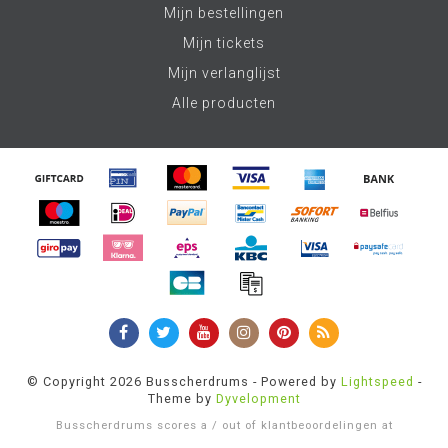
Mijn bestellingen
Mijn tickets
Mijn verlanglijst
Alle producten
© Copyright 2026 Busscherdrums - Powered by
Lightspeed
-
Theme by
Dyvelopment
Busscherdrums
scores a
/
out of
klantbeoordelingen at