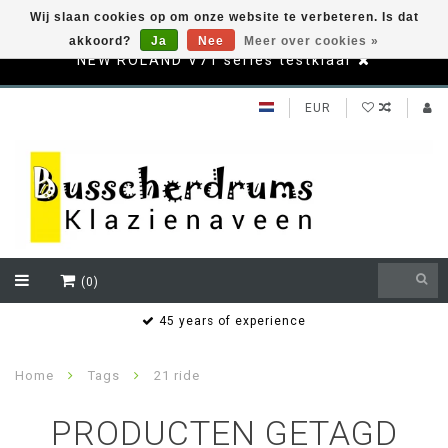
Wij slaan cookies op om onze website te verbeteren. Is dat
akkoord?
Ja
Nee
Meer over cookies »
NEW ROLAND V71 series testklaar
EUR
(0)
s
45 years of experience
Home
Tags
21 ride
PRODUCTEN GETAGD