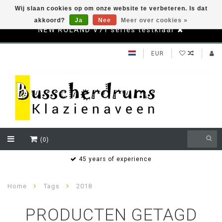
Wij slaan cookies op om onze website te verbeteren. Is dat
akkoord?
Ja
Nee
Meer over cookies »
NEW ROLAND V71 series testklaar
EUR
(0)
s
45 years of experience
Home
Tags
2018
PRODUCTEN GETAGD