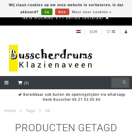
Wij slaan cookies op om onze website te verbeteren. Is dat
akkoord?
Ja
Nee
Meer over cookies »
NEW ROLAND V71 series testklaar
EUR
(0)
Bereikbaar ook buiten de openingstijden via whatsapp
Henk Busscher 06.21.53.05.60
Home
Tags
20
PRODUCTEN GETAGD