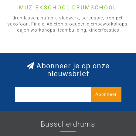
MUZIEKSCHOOL DRUMSCHOOL
drumlessen, hafabra slagwerk, percussie, trompet,
saxofoon, Finale, Ableton producer, djembeworkshops,
cajon workshops, teambuilding, kinderfeestjes
Abonneer je op onze
nieuwsbrief
Abonneer
Busscherdrums