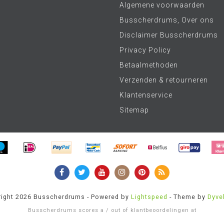
Algemene voorwaarden
Busscherdrums, Over ons
Disclaimer Busscherdrums
Privacy Policy
Betaalmethoden
Verzenden & retourneren
Klantenservice
Sitemap
ight 2026 Busscherdrums - Powered by
Lightspeed
- Theme by
Dyve
Busscherdrums
scores a
/
out of
klantbeoordelingen at