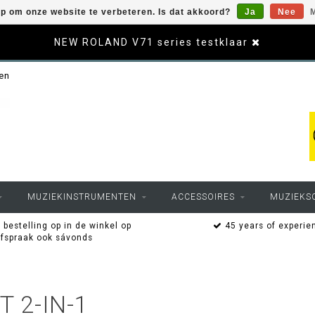
op om onze website te verbeteren. Is dat akkoord?
Ja
Nee
M
NEW ROLAND V71 series testklaar
sen
MUZIEKINSTRUMENTEN
ACCESSOIRES
MUZIEKS
 bestelling op in de winkel op
45 years of experie
afspraak ook sávonds
 2-IN-1