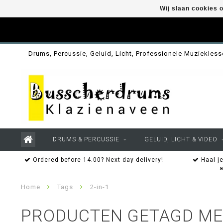
Wij slaan cookies 
Drums, Percussie, Geluid, Licht, Professionele Muziekles
DRUMS & PERCUSSIE
GELUID, LICHT & VIDEO
Ordered before 14.00? Next day delivery!
Haal je
Home
Tags
2-in-1
PRODUCTEN GETAGD MET