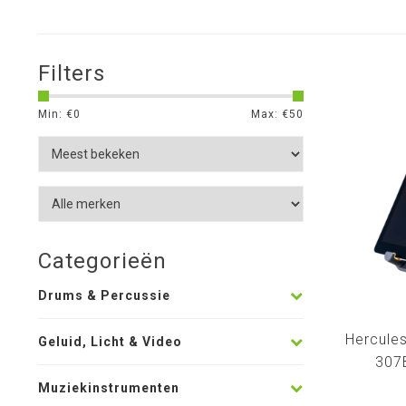
Filters
Min: €
0
Max: €
50
Categorieën
Drums & Percussie
Hercule
Geluid, Licht & Video
307B
telefoon
Muziekinstrumenten