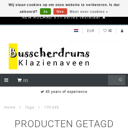
Wij slaan cookies op om onze website te verbeteren. Is dat
akkoord?
Ja
Nee
Meer over cookies »
NEW ROLAND V71 series testklaar
EUR
(0)
s
45 years of experience
Home
Tags
170.345
PRODUCTEN GETAGD