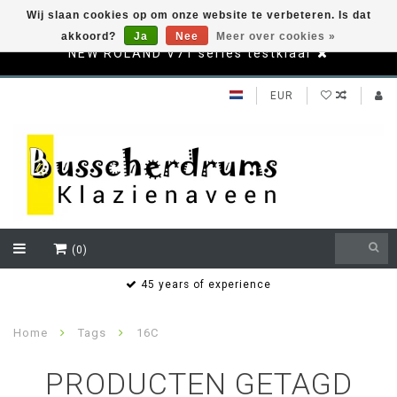
Wij slaan cookies op om onze website te verbeteren. Is dat
akkoord?
Ja
Nee
Meer over cookies »
NEW ROLAND V71 series testklaar
EUR
(0)
s
45 years of experience
Home
Tags
16C
PRODUCTEN GETAGD