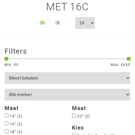
MET 16C
Filters
Min: €
0
Max: €
650
Maat
Maat
14”
(2)
20”
(2)
16”
(2)
Kies
18”
(2)