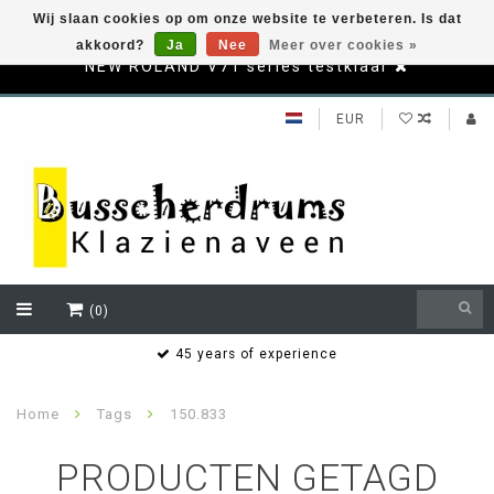
Wij slaan cookies op om onze website te verbeteren. Is dat
akkoord?
Ja
Nee
Meer over cookies »
NEW ROLAND V71 series testklaar
EUR
(0)
s
45 years of experience
Home
Tags
150.833
PRODUCTEN GETAGD