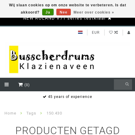
Wij slaan cookies op om onze website te verbeteren. Is dat
akkoord?
Ja
Nee
Meer over cookies »
NEW ROLAND V71 series testklaar
EUR
(0)
s
45 years of experience
Home
Tags
150.430
PRODUCTEN GETAGD