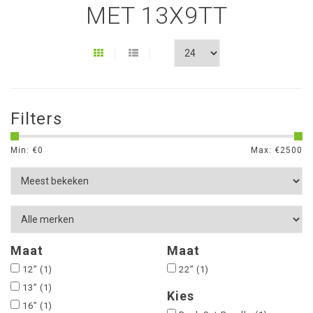
MET 13X9TT
Filters
Min: €
0
Max: €
2500
Maat
Maat
12”
(1)
22”
(1)
13”
(1)
Kies
16”
(1)