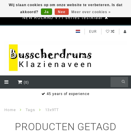
Wij slaan cookies op om onze website te verbeteren. Is dat
akkoord?
Ja
Nee
Meer over cookies »
NEW ROLAND V71 series testklaar
EUR
(0)
s
45 years of experience
Home
Tags
13x9TT
PRODUCTEN GETAGD