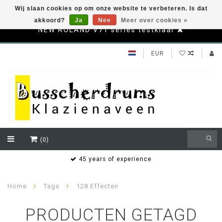
Wij slaan cookies op om onze website te verbeteren. Is dat
akkoord?
Ja
Nee
Meer over cookies »
NEW ROLAND V71 series testklaar
EUR
(0)
s
45 years of experience
Home
Tags
128 Effecten
PRODUCTEN GETAGD