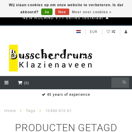
Wij slaan cookies op om onze website te verbeteren. Is dat
akkoord?
Ja
Nee
Meer over cookies »
NEW ROLAND V71 series testklaar
EUR
(0)
s
45 years of experience
Home
Tags
12440-012-61
PRODUCTEN GETAGD