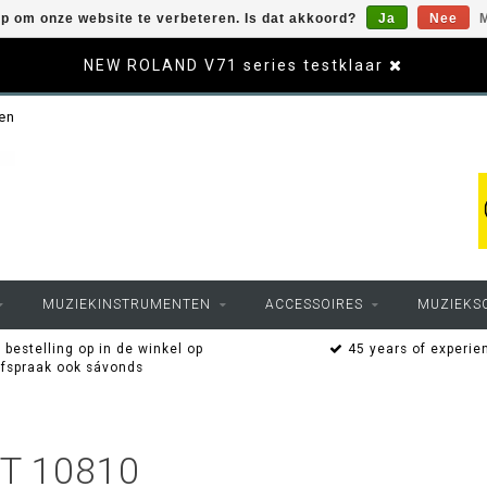
op om onze website te verbeteren. Is dat akkoord?
Ja
Nee
M
NEW ROLAND V71 series testklaar
sen
MUZIEKINSTRUMENTEN
ACCESSOIRES
MUZIEKS
 bestelling op in de winkel op
45 years of experie
afspraak ook sávonds
T 10810