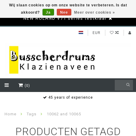
Wij slaan cookies op om onze website te verbeteren. Is dat
akkoord?
Ja
Nee
Meer over cookies »
NEW ROLAND V71 series testklaar
EUR
(0)
s
45 years of experience
Home
Tags
10062 and 10065
PRODUCTEN GETAGD