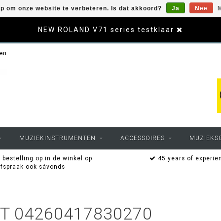
op om onze website te verbeteren. Is dat akkoord?
Ja
Nee
M
NEW ROLAND V71 series testklaar
sen
MUZIEKINSTRUMENTEN
ACCESSOIRES
MUZIEKS
 bestelling op in de winkel op
45 years of experie
afspraak ook sávonds
T 04260417830270