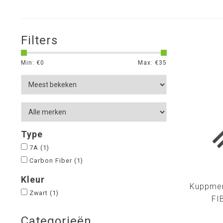
Filters
Min: €
0
Max: €
35
Type
7A
(1)
Carbon Fiber
(1)
Kleur
Kuppme
Zwart
(1)
FI
Categorieën