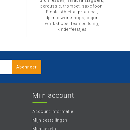
drumlessen, hafabra slagwerk,
percussie, trompet, saxofoon,
Finale, Ableton producer,
djembeworkshops, cajon
workshops, teambuilding,
kinderfeestjes
Abonneer
Mijn account
Account informatie
Mijn bestellingen
Mijn tickets