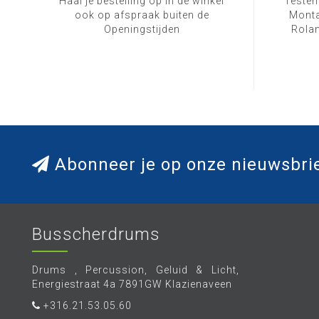
Haal je bestelling op in de winkel
Testen
ook op afspraak buiten de
Monta
Openingstijden
Rolan
Abonneer je op onze nieuwsbri
Busscherdrums
Drums , Percussion, Geluid & Licht,
Energiestraat 4a 7891GW Klazienaveen
+316.21.53.05.60