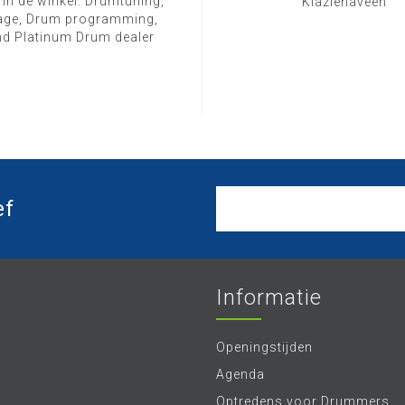
 in de winkel. Drumtuning,
Klazienaveen
ge, Drum programming,
d Platinum Drum dealer
ef
Informatie
Openingstijden
Agenda
Optredens voor Drummers