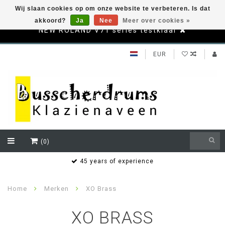
Wij slaan cookies op om onze website te verbeteren. Is dat
akkoord?
Ja
Nee
Meer over cookies »
NEW ROLAND V71 series testklaar
EUR
(0)
s
45 years of experience
Home
Merken
XO Brass
XO BRASS