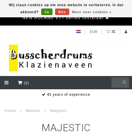
Wij slaan cookies op om onze website te verbeteren. Is dat
akkoord?
Ja
Nee
Meer over cookies »
NEW ROLAND V71 series testklaar
EUR
(0)
s
45 years of experience
Home
Merken
Majestic
MAJESTIC