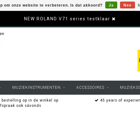
op om onze website te verbeteren. Is dat akkoord?
Ja
Nee
M
NEW ROLAND V71 series testklaar
sen
MUZIEKINSTRUMENTEN
ACCESSOIRES
MUZIEKS
 bestelling op in de winkel op
45 years of experie
afspraak ook sávonds