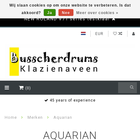
Wij slaan cookies op om onze website te verbeteren. Is dat
akkoord?
Ja
Nee
Meer over cookies »
NEW ROLAND V71 series testklaar
EUR
(0)
s
45 years of experience
Home
Merken
Aquarian
AQUARIAN