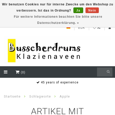
Wir benutzen Cookies nur für interne Zwecke um den Webshop zu
verbessern. Ist das in Ordnung?
Ja
Nein
NEW ROLAND V71 series testklaar
Für weitere Informationen beachten Sie bitte unsere
Datenschutzerklärung. »
EUR
(0)
s
45 years of experience
Startseite
Schlagworte
Apple
ARTIKEL MIT