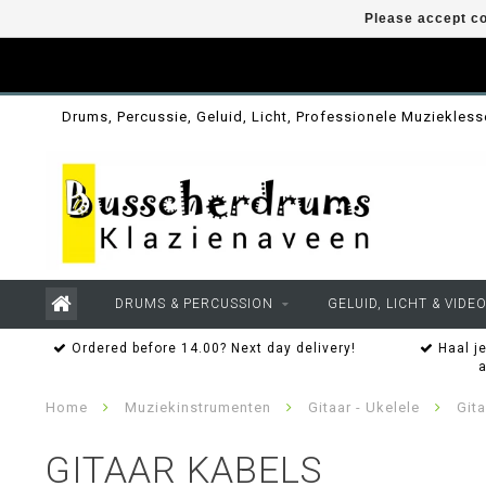
Please accept co
Drums, Percussie, Geluid, Licht, Professionele Muziekles
DRUMS & PERCUSSION
GELUID, LICHT & VIDE
Ordered before 14.00? Next day delivery!
Haal je
Home
Muziekinstrumenten
Gitaar - Ukelele
Git
GITAAR KABELS