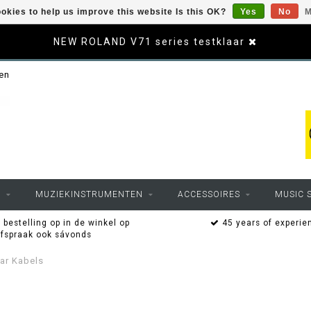
okies to help us improve this website Is this OK?
Yes
No
M
NEW ROLAND V71 series testklaar
sen
O
MUZIEKINSTRUMENTEN
ACCESSOIRES
MUSIC 
 bestelling op in de winkel op
45 years of experie
afspraak ook sávonds
aar Kabels