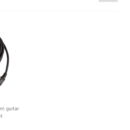
6m guitar
nt