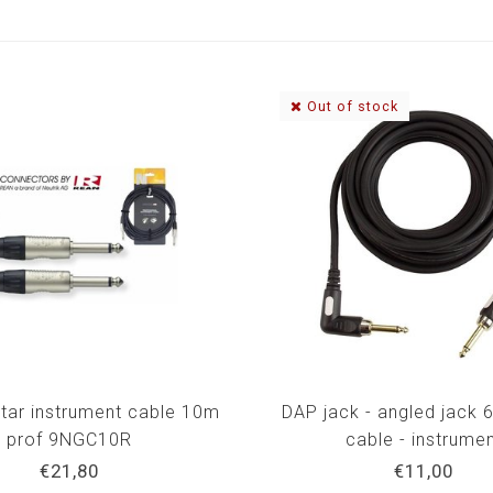
Out of stock
itar instrument cable 10m
DAP jack - angled jack 
prof 9NGC10R
cable - instrume
€21,80
€11,00